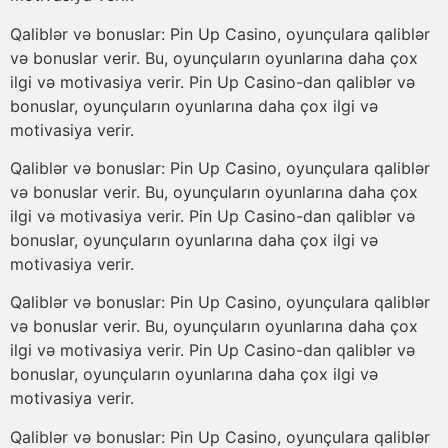
Qaliblər və bonuslar: Pin Up Casino, oyunçulara qaliblər
və bonuslar verir. Bu, oyunçuların oyunlarına daha çox
ilgi və motivasiya verir. Pin Up Casino-dan qaliblər və
bonuslar, oyunçuların oyunlarına daha çox ilgi və
motivasiya verir.
Qaliblər və bonuslar: Pin Up Casino, oyunçulara qaliblər
və bonuslar verir. Bu, oyunçuların oyunlarına daha çox
ilgi və motivasiya verir. Pin Up Casino-dan qaliblər və
bonuslar, oyunçuların oyunlarına daha çox ilgi və
motivasiya verir.
Qaliblər və bonuslar: Pin Up Casino, oyunçulara qaliblər
və bonuslar verir. Bu, oyunçuların oyunlarına daha çox
ilgi və motivasiya verir. Pin Up Casino-dan qaliblər və
bonuslar, oyunçuların oyunlarına daha çox ilgi və
motivasiya verir.
Qaliblər və bonuslar: Pin Up Casino, oyunçulara qaliblər