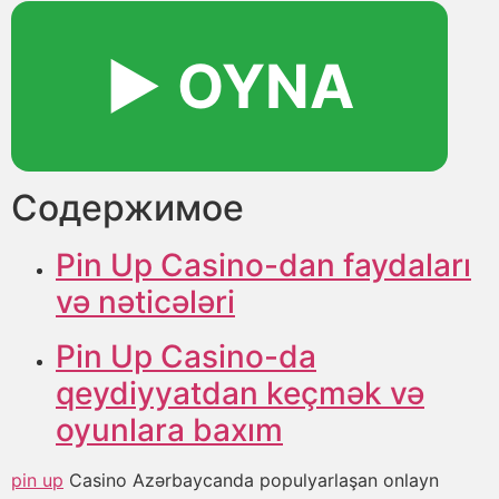
▶️ OYNA
Содержимое
Pin Up Casino-dan faydaları
və nəticələri
Pin Up Casino-da
qeydiyyatdan keçmək və
oyunlara baxım
pin up
Casino Azərbaycanda populyarlaşan onlayn