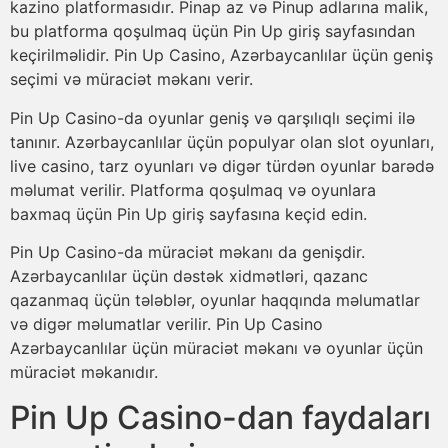
kazino platformasıdır. Pinap az və Pinup adlarına malik,
bu platforma qoşulmaq üçün Pin Up giriş sayfasından
keçirilməlidir. Pin Up Casino, Azərbaycanlılar üçün geniş
seçimi və müraciət məkanı verir.
Pin Up Casino-da oyunlar geniş və qarşılıqlı seçimi ilə
tanınır. Azərbaycanlılar üçün populyar olan slot oyunları,
live casino, tarz oyunları və digər türdən oyunlar barədə
məlumat verilir. Platforma qoşulmaq və oyunlara
baxmaq üçün Pin Up giriş sayfasına keçid edin.
Pin Up Casino-da müraciət məkanı da genişdir.
Azərbaycanlılar üçün dəstək xidmətləri, qazanc
qazanmaq üçün tələblər, oyunlar haqqında məlumatlar
və digər məlumatlar verilir. Pin Up Casino
Azərbaycanlılar üçün müraciət məkanı və oyunlar üçün
müraciət məkanıdır.
Pin Up Casino-dan faydaları