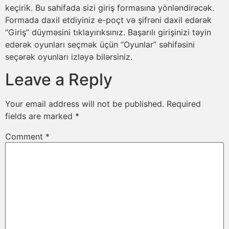
keçirik. Bu sahifada sizi giriş formasına yönləndirəcək.
Formada daxil etdiyiniz e-poçt və şifrəni daxil edərək
“Giriş” düyməsini tıklayırıksınız. Başarılı girişinizi təyin
edərək oyunları seçmək üçün “Oyunlar” səhifəsini
seçərək oyunları izləyə bilərsiniz.
Leave a Reply
Your email address will not be published.
Required
fields are marked
*
Comment
*