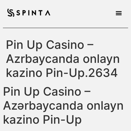
Pin Up Casino –
Azrbaycanda onlayn
kazino Pin-Up.2634
Pin Up Casino –
Azərbaycanda onlayn
kazino Pin-Up