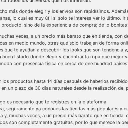
rca todos los universos que nos interesan.
ho más donde elegir y los envíos son rapidísimos. Además, 
, lo cual es muy útil si solo te interesa ver lo último. Ir a
producto, sino de la experiencia de compra; de lo bonitas 
uchas veces, a un precio más barato que en tienda, con d
cas en medio mundo, otras que solo trabajan de forma onli
s que te ayudan a descubrir los looks que son tendencia y, 
buen listado donde elegir y encontrar la ropa que mejor vay
 moda con presencia física en cerca de one hundred países
er los productos hasta 14 días después de haberlos recibido
 un plazo de 30 días naturales desde la realización del p
go es necesario que te registres en la plataforma.
nea, seguramente ya conoces las tiendas más populares y c
 y, muchas veces, a un precio más barato que en tienda, 
idos son completamente gratuitas, por lo que merece la pe