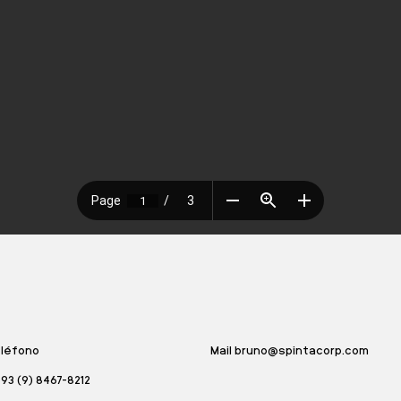
léfono
Mail
bruno@spintacorp.com
93 (9) 8467-8212